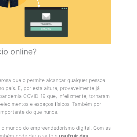
io online?
erosa que o permite alcançar qualquer pessoa
 país. E, por esta altura, provavelmente já
pandemia COVID-19 que, infelizmente, tornaram
tabelecimentos e espaços físicos. Também por
 importante do que nunca.
a o mundo do empreendedorismo digital. Com as
também pode dar o salto e
usufruir das