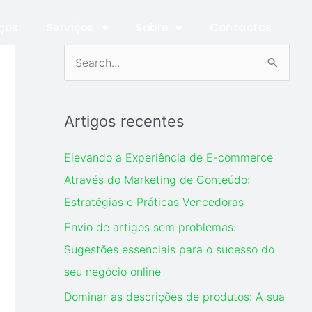
ços
Serviços
Sobre
Contactos
S
e
a
Artigos recentes
r
c
Elevando a Experiência de E-commerce
h
Através do Marketing de Conteúdo:
f
Estratégias e Práticas Vencedoras
o
Envio de artigos sem problemas:
r
Sugestões essenciais para o sucesso do
:
seu negócio online
Dominar as descrições de produtos: A sua