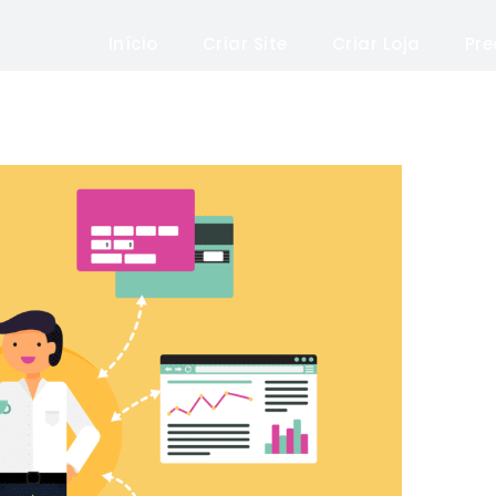
Início
Criar Site
Criar Loja
Pre