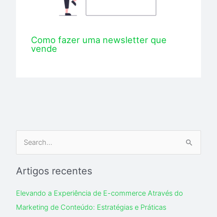
Como fazer uma newsletter que
vende
S
e
Artigos recentes
a
r
Elevando a Experiência de E-commerce Através do
c
Marketing de Conteúdo: Estratégias e Práticas
h