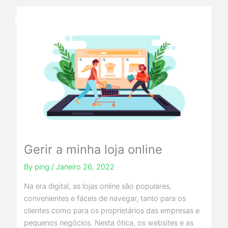
Skip
to
content
Gerir a minha loja online
By
ping
/
Janeiro 26, 2022
Na era digital, as lojas online são populares,
convenientes e fáceis de navegar, tanto para os
clientes como para os proprietários das empresas e
pequenos negócios. Nesta ótica, os websites e as