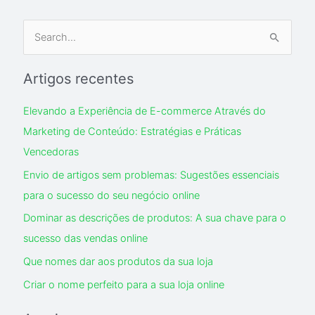
S
e
Artigos recentes
a
r
Elevando a Experiência de E-commerce Através do
c
Marketing de Conteúdo: Estratégias e Práticas
h
Vencedoras
f
Envio de artigos sem problemas: Sugestões essenciais
o
para o sucesso do seu negócio online
r
Dominar as descrições de produtos: A sua chave para o
:
sucesso das vendas online
Que nomes dar aos produtos da sua loja
Criar o nome perfeito para a sua loja online