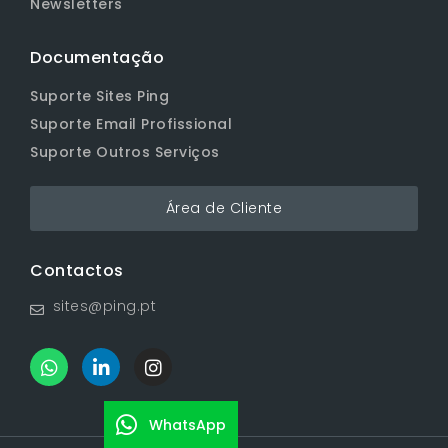
Newsletters
Documentação
Suporte Sites Ping
Suporte Email Profissional
Suporte Outros Serviços
Área de Cliente
Contactos
sites@ping.pt
W
L
I
h
i
n
a
n
s
t
k
t
WhatsApp
s
e
a