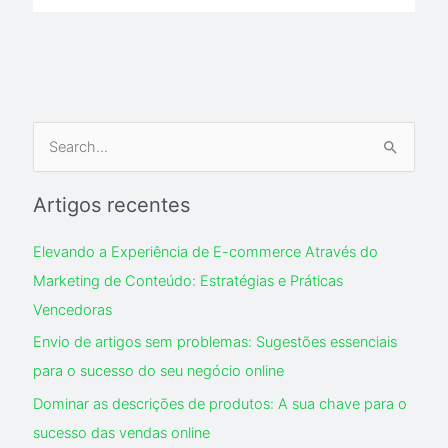
S
e
Artigos recentes
a
r
Elevando a Experiência de E-commerce Através do
c
Marketing de Conteúdo: Estratégias e Práticas
h
Vencedoras
f
Envio de artigos sem problemas: Sugestões essenciais
o
para o sucesso do seu negócio online
r
Dominar as descrições de produtos: A sua chave para o
:
sucesso das vendas online