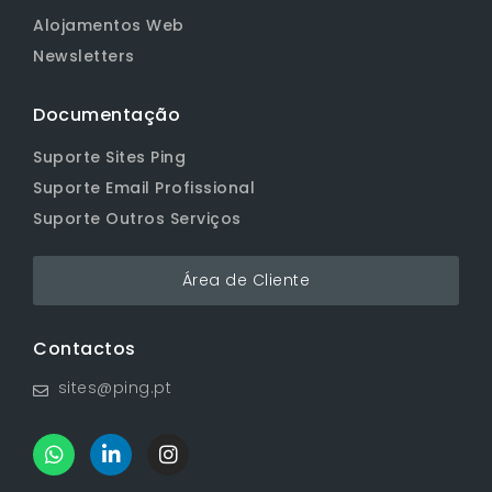
Alojamentos Web
Newsletters
Documentação
Suporte Sites Ping
Suporte Email Profissional
Suporte Outros Serviços
Área de Cliente
Contactos
sites@ping.pt
W
L
I
h
i
n
a
n
s